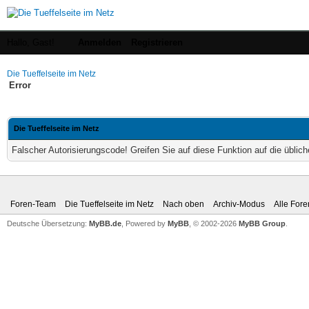
Hallo, Gast!
Anmelden
Registrieren
Die Tueffelseite im Netz
Error
Die Tueffelseite im Netz
Falscher Autorisierungscode! Greifen Sie auf diese Funktion auf die übli
Foren-Team
Die Tueffelseite im Netz
Nach oben
Archiv-Modus
Alle Fore
Deutsche Übersetzung:
MyBB.de
, Powered by
MyBB
, © 2002-2026
MyBB Group
.