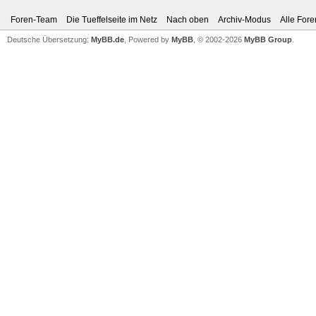
Foren-Team
Die Tueffelseite im Netz
Nach oben
Archiv-Modus
Alle Fore
Deutsche Übersetzung:
MyBB.de
, Powered by
MyBB
, © 2002-2026
MyBB Group
.