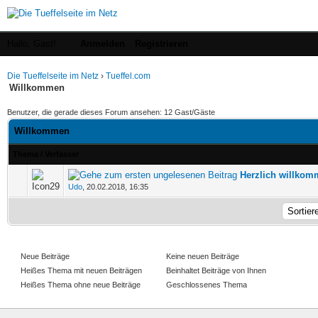
Hallo, Gast!
Anmelden
Registrieren
Die Tueffelseite im Netz
›
Tueffel.com
Willkommen
Benutzer, die gerade dieses Forum ansehen: 12 Gast/Gäste
Willkommen
Thema
/
Verfasser
Herzlich willko
1 Bewertung(en) - 5 von 5 durchschnittlich
1
2
3
4
5
Udo
,
20.02.2018, 16:35
Neue Beiträge
Keine neuen Beiträge
Heißes Thema mit neuen Beiträgen
Beinhaltet Beiträge von Ihnen
Heißes Thema ohne neue Beiträge
Geschlossenes Thema